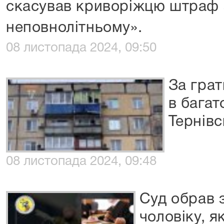
скасував криворіжцю штраф 
неповнолітньому».
08 листопада 2024, 09:50
За грат
в багат
Тернівс
08 листопада 2024, 09:48
Суд обрав 
чоловіку, я