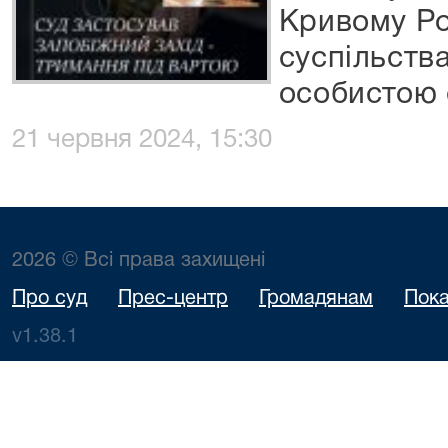
Кривому Ро
суспільств
особистою
21 червня 2024, 15:30
2026 © Всі права захищені
Про суд
Прес-центр
Громадянам
Пока
v1.38.1