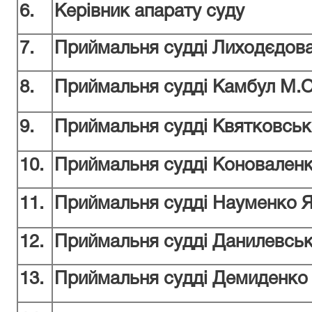
6.
Керівник апарату суду
7.
Приймальня судді Лиходєдова
8.
Приймальня судді Камбул М.О
9.
Приймальня с
удді Квятковськ
10.
Приймальня судді Коноваленк
11.
Приймальня судді Науменко Я
12.
Приймальня судді Данилевськ
13
.
Приймальня судді Демиденко