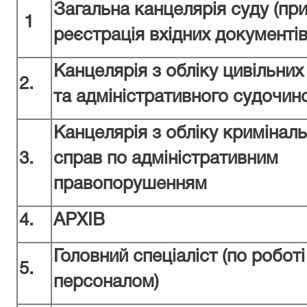
Загальна к
анцелярія
суду
(при
1
реєстрація вхідних документів
Канцелярія з обліку цивільних
2.
та адміністративного судочин
Канцелярія з обліку криміналь
3.
справ по адміністративним
правопорушенням
4.
АРХІВ
Головний спеціаліст (по роботі
5.
персоналом)