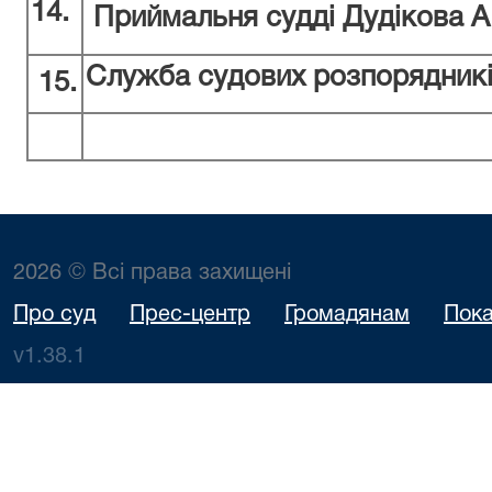
14
.
Приймальня судді Дудікова А
Служба судових розпорядник
15.
2026 © Всі права захищені
Про суд
Прес-центр
Громадянам
Пока
v1.38.1