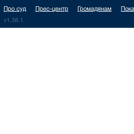
Про суд
Прес-центр
Громадянам
Пока
v1.38.1