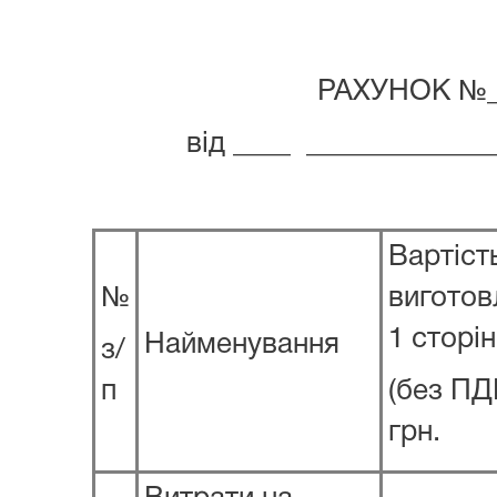
РАХУНОК №_
від ____ ____________
Вартіст
№
виготов
1 сторі
Найменування
з/
п
(без ПД
грн.