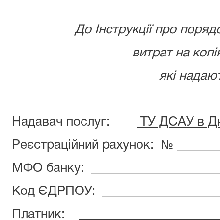
До Інструкції про поря
витрат на копі
які надаю
Надавач послуг:
ТУ ДСАУ в Дн
Реєстраційний рахунок: № _______
МФО банку: __________________
Код ЄДРПОУ: ________________
Платник: ___________________