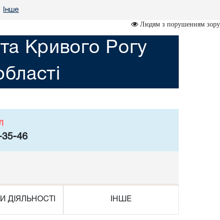
Інше
•
Людям з порушенням зору
ста Кривого Рогу
області
л
-35-46
И ДІЯЛЬНОСТІ
ІНШЕ