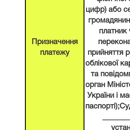
цифр) або с
громадянина
платник 
Призначення
перекона
платежу
прийняття 
облікової ка
та повідом
орган Мініст
України і ма
паспорті)
;Су
______
устан