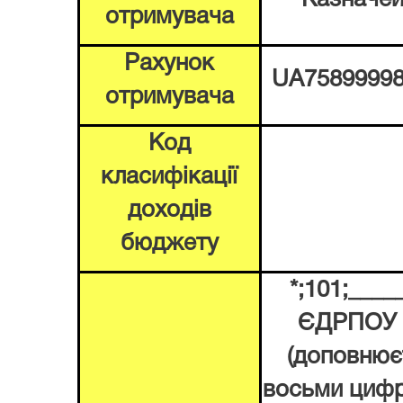
отримувача
Рахунок
UA75899998
отримувача
Код
класифікації
доходів
бюджету
*;101;____
ЄДРПОУ д
(доповнює
восьми цифр