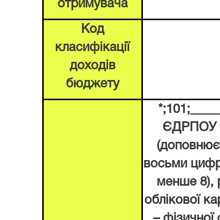
отримувача
Код
класифікації
доходів
бюджету
*;101;____
ЄДРПОУ д
(доповнює
восьми цифр
менше 8),
облікової ка
– фізичної