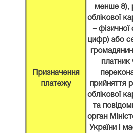
менше 8),
облікової ка
– фізичної
цифр) або с
громадянина
платник 
Призначення
перекона
платежу
прийняття 
облікової ка
та повідом
орган Мініст
України і ма