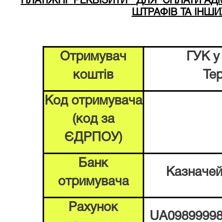
ПЛАТІЖНІ
РЕКВІЗИТИ
ДЛЯ
СПЛАТИ АД
ШТРАФІВ ТА ІНШИ
Отримувач
ГУК у
коштів
Те
Код отримувача
(код за
ЄДРПОУ)
Банк
Казначей
отримувача
Рахунок
UA09899998