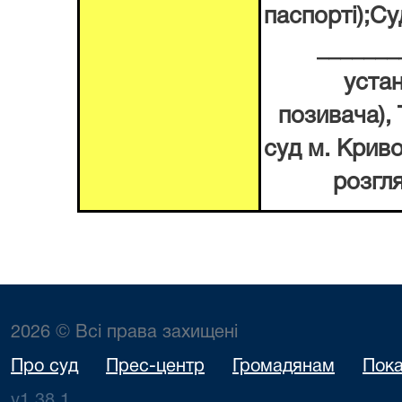
паспорті)
;Су
______
устан
позивача)
,
суд м. Крив
розгл
2026 © Всі права захищені
Про суд
Прес-центр
Громадянам
Пока
v1.38.1