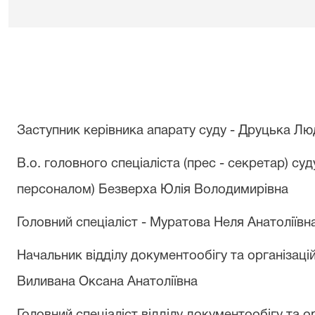
Заступник керівника апарату суду - Друцька Л
В.о. головного спеціаліста (прес - секретар) суд
персоналом) Безверха Юлія Володимирівна
Головний спеціаліст - Муратова Неля Анатоліївн
Начальник відділу документообігу та організацій
Виливана Оксана Анатоліївна