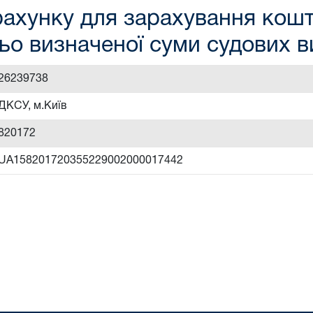
ахунку для зарахування кошті
ьо визначеної суми судових 
26239738
ДКСУ, м.Київ
820172
UA158201720355229002000017442