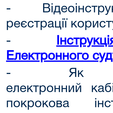
- Відеоінструк
реєстрації корис
-
Інструкц
Електронного суд
- Як заре
електронний каб
покрокова інс