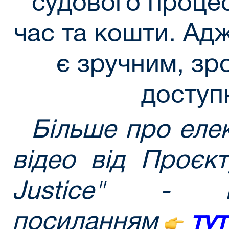
судового проце
час та кошти. Адж
є зручним, зр
доступ
Більше про елек
відео від Проєк
Justice" - 
посиланням
тут