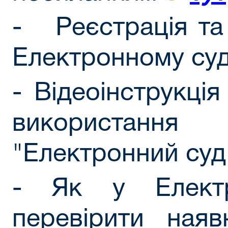
- Реєстрація та 
Електронному су
- Відеоінструкці
використанн
"Електронний су
- Як у Електр
перевірити наявн