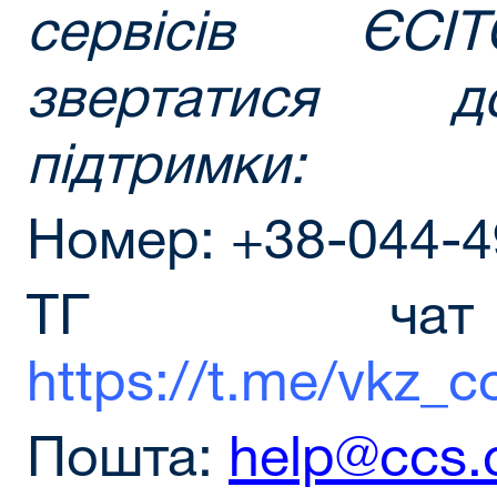
сервісів ЄСІ
звертатися д
підтримки:
Номер: +38-044-4
ТГ чат
https://t.me/vkz_c
Пошта:
help@ccs.c