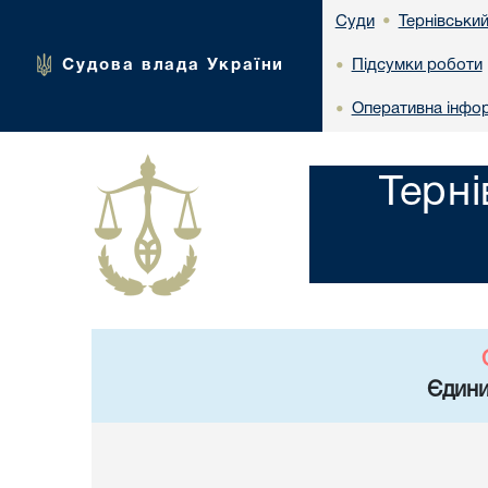
Тернівський
Суди
•
Судова влада України
Підсумки роботи
•
Оперативна інформ
•
Терні
Єдини