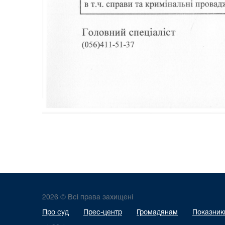
2026 © Всі права захищені
Про суд
Прес-центр
Громадянам
Показники