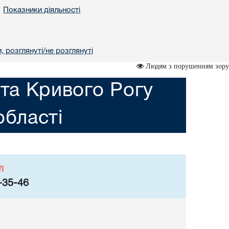
Показники діяльності
•
, розглянуті/не розглянуті
Людям з порушенням зору
ста Кривого Рогу
області
л
-35-46