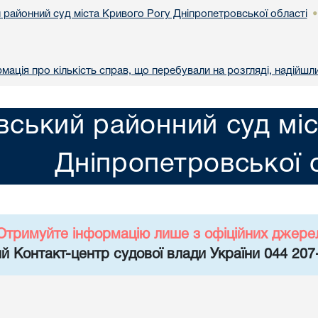
 районний суд міста Кривого Рогу Дніпропетровської області
ація про кількість справ, що перебували на розгляді, надійшли
вський районний суд мі
Дніпропетровської 
Отримуйте інформацію лише з офіційних джере
й Контакт-центр судової влади України 044 207