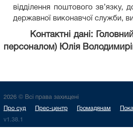
відділення поштового зв’язку, до
державної виконавчої служби, в
Контактні дані: Головний
персоналом) Юлія Володимирі
2026 © Всі права захищені
Про суд
Прес-центр
Громадянам
Пока
v1.38.1