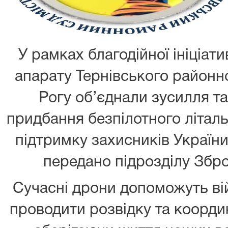
У рамках благодійної ініціати
апарату Тернівського районн
Рогу об’єднали зусилля т
придбання безпілотного літал
підтримку захисників Україн
передано підрозділу Збр
Сучасні дрони допоможуть в
проводити розвідку та координ