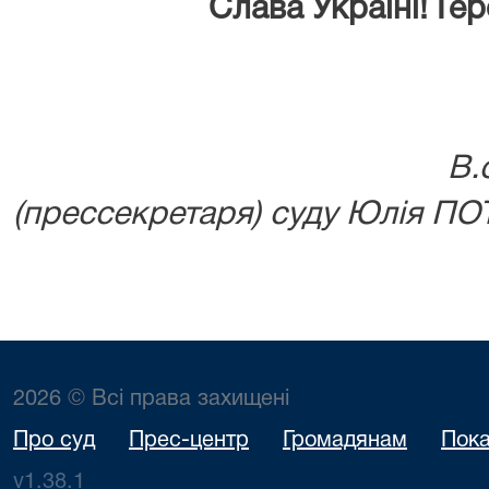
Слава Україні!
Гер
В.о. Головного
(прессекретаря) суду Юлія П
2026 © Всі права захищені
Про суд
Прес-центр
Громадянам
Пока
v1.38.1